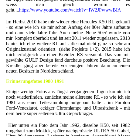
weiss man gleich worum es
geht....
https://www.youtube.com/watch?v=IW2JPwwwBIA
Im Herbst 2010 habe mir wieder eine Hercules K50 RL gekauft
- so eine wie ich sie mir schon Anfang der 80er Jahre aufbaute
und dann viele Jahre fuhr. Auch meine 'Neue 50er' wurde von
mir komplett überholt und ist seit 2011 wieder zugelassen. 2013
baute ich eine weitere RL auf - diesmal nicht ganz so sehr am
Originalzustand orientiert (siehe Projekte 1+2). 2015 habe ich
mich erfolgreich an einer Kreidler RS versucht. Das von mir
gewählte GULF Design fand durchaus positive Beachtung. Die
Kreidler ging aber bereits vor einigen Jahren dann an einen
neuen Besitzer in Norddeutschland.
Erinnerungsfotos 1980-1991
Einige wenige Fotos aus längst vergangenen Tagen konnte ich
noch wiederfinden, zunächst meine allererste RL - so wie ich sie
1981 aus einer Teilesammlung aufgebaut hatte - im Farbton
Ford-Veneziarot, eckiger Chromlampe und Ultrasitzbank - mit
dem heute super seltenen Ultra-Gepäckträger.
Hier unten ein Foto dem Jahr 1992, dieselbe K50, seit 1982
umgebaut zum Mokick, später nachgerüstete ULTRA 50 Gabel,