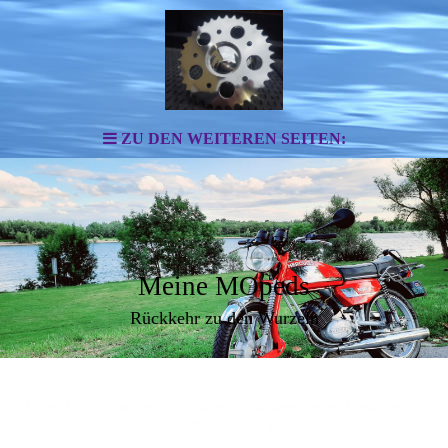
ZU DEN WEITEREN SEITEN:
Meine MOpeds
Rückkehr zu den Wurzeln
Tipp: Es gibt unterschiedliche Ansichten dieser Website, ich
empfehle die am PC.