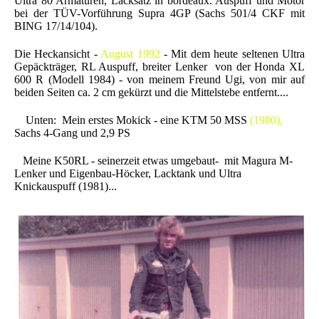
Ultra 80 Armaturen, Lacksatz in bordeaux. Auspuff und Motor
bei der TÜV-Vorführung Supra 4GP (Sachs 501/4 CKF mit
BING 17/14/104).
Die Heckansicht -
August 1992
- Mit dem heute seltenen Ultra
Gepäckträger, RL Auspuff, breiter Lenker von der Honda XL
600 R (Modell 1984) - von meinem Freund Ugi, von mir auf
beiden Seiten ca. 2 cm gekürzt und die Mittelstebe entfernt....
Unten: Mein erstes Mokick - eine KTM 50 MSS
(1980),
Sachs 4-Gang und 2,9 PS
Meine K50RL - seinerzeit etwas umgebaut- mit Magura M-
Lenker und Eigenbau-Höcker, Lacktank und Ultra
Knickauspuff (1981)...